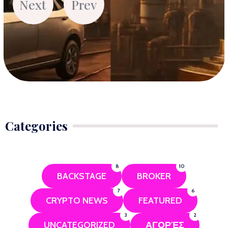
Next
Prev
Categories
8
10
BACKSTAGE
BROKER
7
6
CRYPTO NEWS
FEATURED
3
2
UNCATEGORIZED
ΑΓΟΡΈΣ