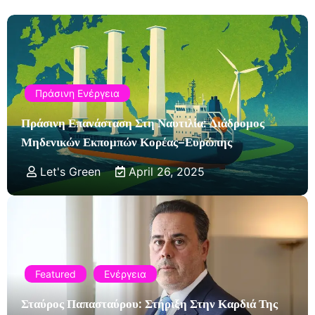
Πράσινη Ενέργεια
Πράσινη Επανάσταση Στη Ναυτιλία: Διάδρομος
Μηδενικών Εκπομπών Κορέας–Ευρώπης
Let's Green
April 26, 2025
Featured
Ενέργεια
Σταύρος Παπασταύρου: Στήριξη Στην Καρδιά Της