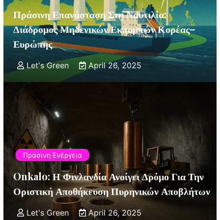
Πράσινη Επανάσταση Στη Ναυτιλία:
Διάδρομος Μηδενικών Εκπομπών Κορέας–
Ευρώπης
Let's Green
April 26, 2025
Πράσινη Ενέργεια
Onkalo: Η Φινλανδία Ανοίγει Δρόμο Για Την
Οριστική Αποθήκευση Πυρηνικών Αποβλήτων
Let's Green
April 26, 2025