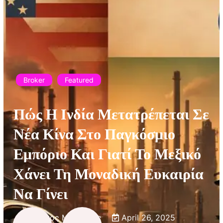
Broker
Featured
Πώς Η Ινδία Μετατρέπεται Σε
Νέα Κίνα Στο Παγκόσμιο
Εμπόριο Και Γιατί Το Μεξικό
Χάνει Τη Μοναδική Ευκαιρία
Να Γίνει
Χρήστος Μυτιλινιός
April 26, 2025