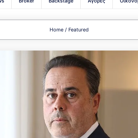
ws
Broker
Backstage
Αγορές
Οικονο
Home
/
Featured