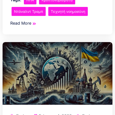
Ντόναλντ Τραμπ
Τεχνητή νοημοσύνη
Read More