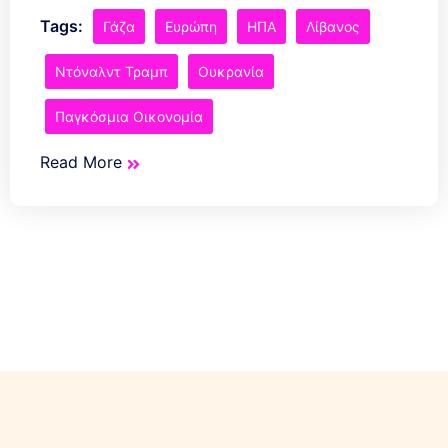
Tags:
Γάζα
Ευρώπη
ΗΠΑ
Λίβανος
Ντόναλντ Τραμπ
Ουκρανία
Παγκόσμια Οικονομία
Read More